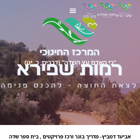
“כי האדם עץ השדה” (דברים, כ, יט)
אביעד דמביץ- מדריך בוגר ורכז פרויקטים , בית ספר שדה