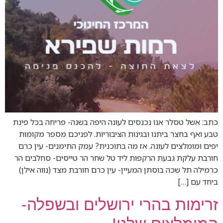
כתב: אשל טסלר אנו נכנסים לעונה היפה בשנה- פריחה בכל פינת
טבע ואף בחצר ביתנו ובגינות הציבוריות. לפניכם מספר מקומות
יפים ומומלצים לעונה. אז מה בתוכנית? עמק התימנים- עין כרם
חורבת עלקת גבעת הרקפות ליד טל שחר הר טייסים- סחלבים הר
כרמילה תל שכה בוסתן המעיין- עין כרם חורבת מצד (נווה אילן)
ביחד עם […]
זרימות בהרי ירושלים ובשפלה-