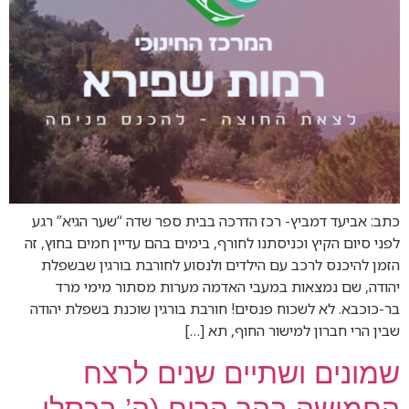
כתב: אביעד דמביץ- רכז הדרכה בבית ספר שדה “שער הגיא” רגע
לפני סיום הקיץ וכניסתנו לחורף, בימים בהם עדיין חמים בחוץ, זה
הזמן להיכנס לרכב עם הילדים ולנסוע לחורבת בורגין שבשפלת
יהודה, שם נמצאות במעבי האדמה מערות מסתור מימי מרד
בר-כוכבא. לא לשכוח פנסים! חורבת בורגין שוכנת בשפלת יהודה
שבין הרי חברון למישור החוף, תא […]
שמונים ושתיים שנים לרצח
החמישה בהר הרוח (ה’ בכסלו