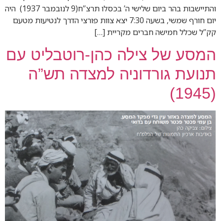
והתיישבות בהר ביום שלישי ה’ בכסלו תרצ”ח(9 לנובמבר 1937) היה
יום חורף שמשי, בשעה 7:30 יצא צוות פורצי הדרך לנטיעות מטעם
קק”ל שכלל חמישה חברים מקריית […]
המסע של צילה כהן-רוטבליט עם
תנועת גורדוניה למצדה תש”ה
(1945)