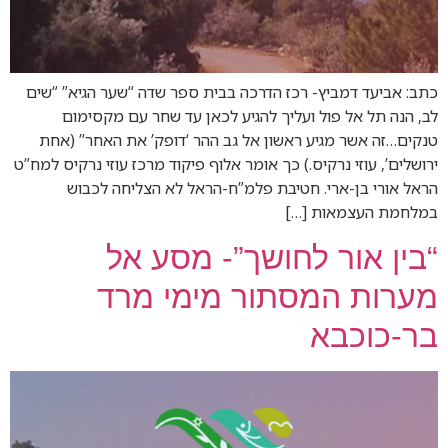
כתב: אביעד דמביץ- רכז הדרכה בבית ספר שדה “שער הגיא” “שים
לב, הנה תל אל פול ועליך להגיע לכאן עד שחר עם מקסימום
טנקים…זה אשר מגיע ראשון אל גב ההר ‘דופק’ את האחר” (אחת
ירושלים’, עוזי נרקיס.) כך אומר אלוף פיקוד מרכז עוזי נרקיס למח”ט
הראל אורי בן-ארי. חטיבת פלמ”ח-הראל לא הצליחה לכבוש
במלחמת העצמאות […]
“בין אור לחושך”- מסע אל
מערות המסתור מימי מרד
בר-כוכבא