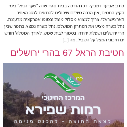
כתב: אביעד דמביץ- רכז הדרכה בבית ספר שדה “שער הגיא” בימי
הקיץ החמים, אין הרבה טיולים שיכולים להתאים למזג האוויר
הארצישראלי. צריך למצוא מסלול מוצל ובסופו אטרקציה מרעננת.
נחל מערה מציע את הפתרון המושלם. נחל מערה נמצא בתפר שבין
הרי ירושלים ושפלת יהודה, בסמוך לבית שמש. לאורך המסלול חורש
ים תיכוני המצל על השביל, מה […]
חטיבת הראל 67 בהרי ירושלים