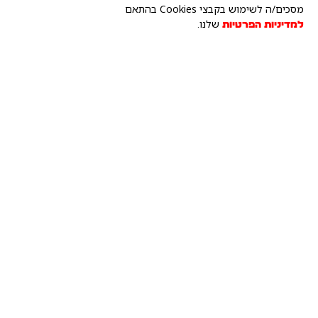
הצוות
שלנו
מסכים/ה לשימוש בקבצי Cookies בהתאם
שלנו.
למדיניות הפרטיות
אביעד דמביץ - מנהל
dembitz.aviad@gmail.com
054-224-6161
שירה שטרית- רכזת הדרכה
shira@ramotshapira.org.il